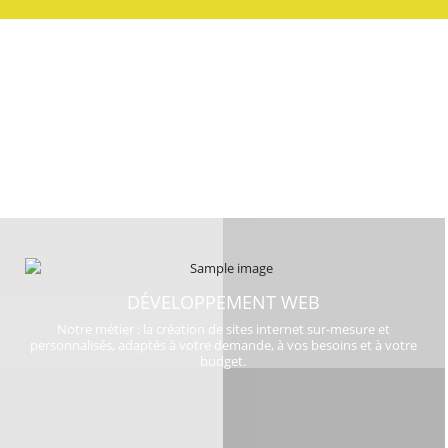
NOS SERVICES
Graines de web n'est pas une agence web ou une boîte de com'.
C'est avant tout une entreprise à taille humaine ! Cependant nous
proposons toute une panoplie de services pour créer avec vous le
site web qui vous convient.
DÉVELOPPEMENT WEB
Notre métier : la création de sites internet sur-mesure et
personnalisés, adaptés à votre demande, à vos besoins et à votre
budget.