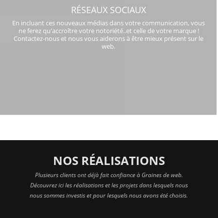
RÉSEAUX SOCIAUX
En incluant ces nouveaux médias dans votre communication, vous
ne ferez qu'accroître votre notoriété..et celle de votre marque !
Contactez-nous et nous vous aiderons à être mieux présent sur le
web.
NOS RÉALISATIONS
Plusieurs clients ont déjà fait confiance à Graines de web.
Découvrez ici les réalisations et les projets dans lesquels nous
nous sommes investis et pour lesquels nous avons été choisis.