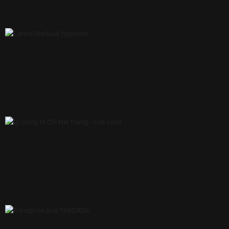
GOUTT D'O
CARINE MERLAUD HYPNOSE
QI GONG ET CHI NEI TSANG - SUD LOIRE