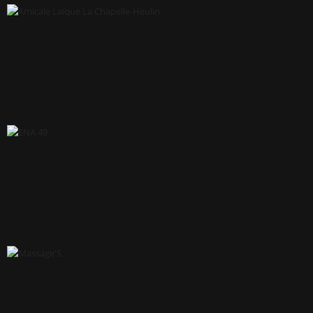
CAKE CARE, PÂTISSERIE VÉGÉTALE & RAISONNÉE
AMICALE LAÏQUE LA CHAPELLE-HEULIN
ENA 49