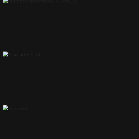
C.E MUTUALITÉ RETRAITE
FLYERS POUR LA BOUTIQUE ÊTRE NATURE
TENDANCE RETOUCHE