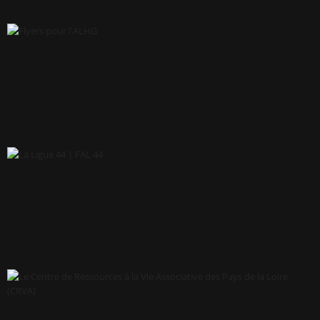
HOLDING VINET
FLYERS POUR L'ALHG
LA LIGUE 44 | FAL 44