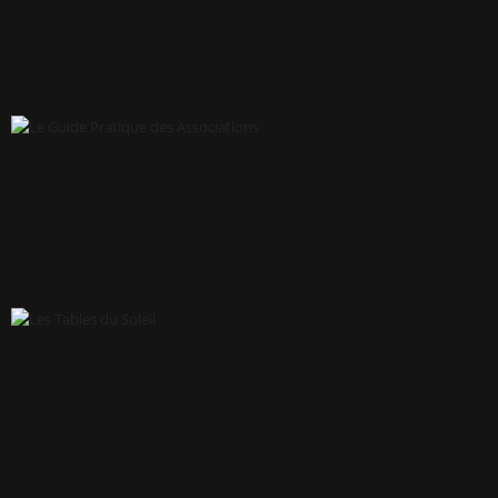
LE CENTRE DE RESSOURCES À LA VIE ASSOCIATIVE DES PAYS DE
LA LOIRE (CRVA)
LE GUIDE PRATIQUE DES ASSOCIATIONS