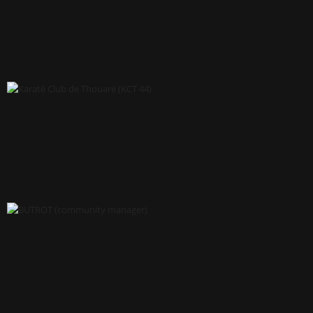
HÔTEL GEORGES CAT (PENSION FÉLINE DE LUXE)
KARATÉ CLUB DE THOUARÉ (KCT 44)