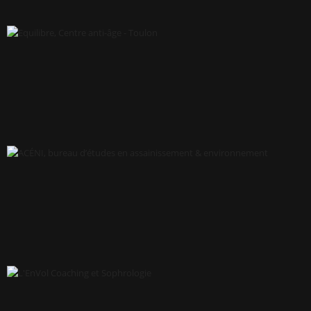
LA FERME DU PRÉ CLOS 44
EQUILIBRE, CENTRE ANTI-ÂGE - TOULON
ACÉNI, BUREAU D’ÉTUDES EN ASSAINISSEMENT &
ENVIRONNEMENT