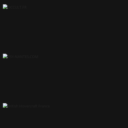
BUTROT (COMMUNITY MANAGER)
OCCULT.FR
PSY-NANTES.COM