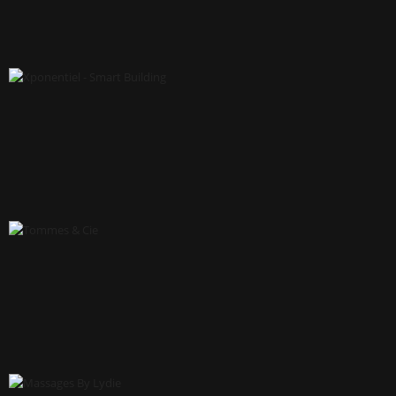
MASSAGE'S
XPONENTIEL - SMART BUILDING
TOMMES & CIE